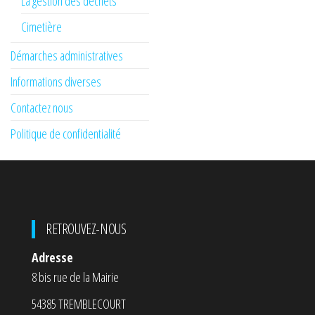
La gestion des déchets
Cimetière
Démarches administratives
Informations diverses
Contactez nous
Politique de confidentialité
RETROUVEZ-NOUS
Adresse
8 bis rue de la Mairie
54385 TREMBLECOURT