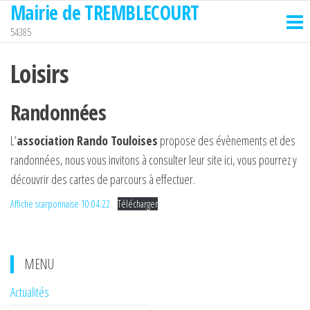
Mairie de TREMBLECOURT
Passer
ce
54385
contenu
Loisirs
Randonnées
L’
association Rando Touloises
propose des évènements et des
randonnées, nous vous invitons à consulter leur site ici, vous pourrez y
découvrir des cartes de parcours à effectuer.
Affiche scarponnaise 10.04.22
Télécharger
MENU
Actualités